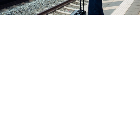
harry's home München
Die Anfahrt zu uns
Nördlich vom Stadtzentrum mit perfekter Anbindung
nahe der Autobahn A8 und A99: Das harry’s home
München in Moosach liegt direkt an der S-Bahn und der
U3 sowie neben einem Shoppingcenter. Auch von der
Autobahn A9, A8 und A96 ist das Hotel in wenigen
Fahrminuten erreichbar.
Grün, grüner – grüne Anreise!
Wir freuen uns, wenn du deinen Beitrag leistest und