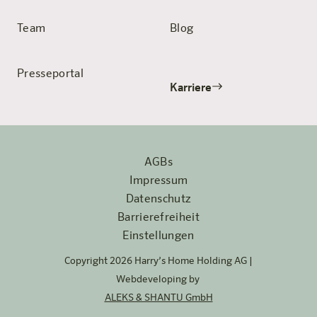
Team
Blog
Presseportal
Karriere
AGBs
Impressum
Datenschutz
Barrierefreiheit
Einstellungen
Copyright 2026 Harry’s Home Holding AG |
Webdeveloping by
ALEKS & SHANTU GmbH