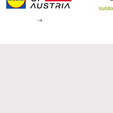
Auch in München
Dein Zuhause auf Zeit an 16
Standorten
Egal, wohin dich deine Reise führt: harry’s home ist an
16 Standorten in Österreich, Deutschland und der
Schweiz für dich da. Städtereise, Geschäftsaufenthalt,