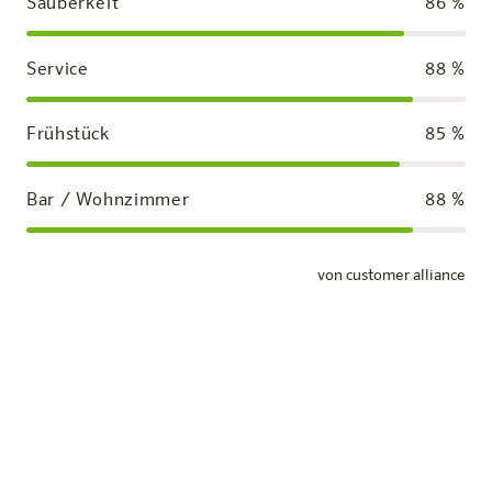
Sauberkeit
86
%
Service
88
%
Frühstück
85
%
Bar / Wohnzimmer
88
%
von customer alliance
Standardzimmer
Unsere Zimmer
Mehr erfahren