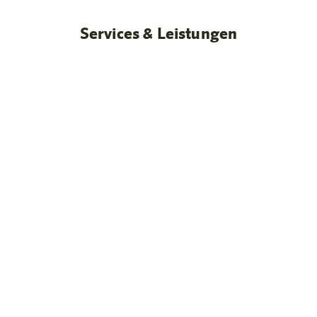
Services & Leistungen
Geräumige Studios & Apartments mit Kitchenette
ideal für Familien & Longstay
U3 & S1 vor der Tür – City/Flughafen
Direkte Anbindung
Buffet mit regionalen & warmen Speisen
Regionales Frühstücksbuffet