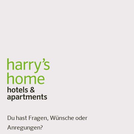
Aktivurlaub oder Longstay: Unsere großzügigen
Zimmer und Apartments bieten dir Raum zum
Ankommen, Durchatmen und Bleiben. Flexible
Services, viel Platz und persönliche Atmosphäre.
Alle Standorte
Du hast Fragen, Wünsche oder
Anregungen?