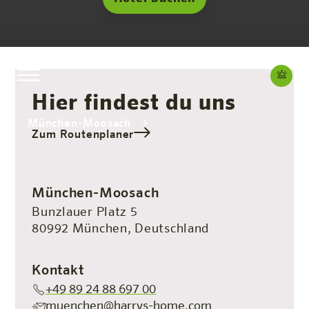
Hier findest du uns
München-Moosach
Zum Routenplaner
Das Hotel
Zimmer & Angebote
Erleben
Infos
München-Moosach
Bunzlauer Platz 5
80992 München, Deutschland
Kontakt
+49 89 24 88 697 00
muenchen@harrys-home.com